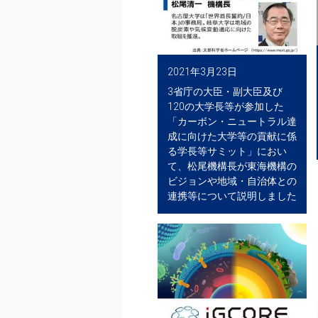
2021年3月23日
3省庁の大臣・副大臣及び
120の大学長等が参加した
「カーボン・ニュートラル達
成に向けた大学等の貢献に係
る学長等サミット」におい
て、松尾機構長が東海機構の
ビジョンや地域・自治体との
連携等について説明しました