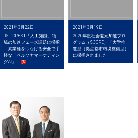
2021年3月22日
2021年3月19日
JST CREST「人工知能」領
2020年度社会還元加速プロ
域の加速フェーズ課題に採択
グラム（SCORE）「大学推
―異業種をつなげる安全で手
進型（拠点都市環境整備型）
軽な「ペルソナマーケティン
に採択されました
グAI」―