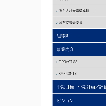
運営方針会議構成員
経営協議会委員
組織図
事業内容
T-PRACTISS
C²-FRONTS
中期目標・中期計画／評
ビジョン