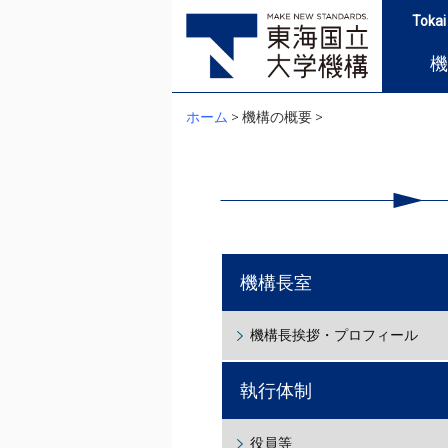
Tokai
機
ホーム
> 機構の概要 >
機構長室
機構長挨拶・プロフィール
執行体制
役員等