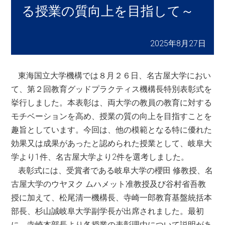
る授業の質向上を目指して～
2025年8月27日
東海国立大学機構では８月２６日、名古屋大学におい
て、第２回教育グッドプラクティス機構長特別表彰式を
挙行しました。本表彰は、両大学の教員の教育に対する
モチベーションを高め、授業の質の向上を目指すことを
趣旨としています。今回は、他の模範となる特に優れた
効果又は成果があったと認められた授業として、岐阜大
学より1件、名古屋大学より2件を選考しました。
表彰式には、受賞者である岐阜大学の櫻田 修教授、名
古屋大学のウヤヌク ムハメット准教授及び谷村省吾教
授に加えて、松尾清一機構長、寺崎一郎教育基盤統括本
部長、杉山誠岐阜大学副学長が出席されました。最初
に、寺崎本部長より各授業の表彰理由について説明があ