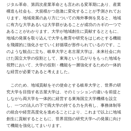
ジタル革命、第四次産業革命とも言われる変革期にあり、産業
構造も社会も、大規模かつ急激に変化することが予測されてお
ります。地域発展のあり方についての海外事例を見ると、地域
に有力な大学あるいは大学群があることが成功のカギの一つで
あることがわかります。大学が地域創生に貢献するとともに、
地域の発展を取り込んで大学も教育や研究をはじめとする機能
を飛躍的に強化させていく好循環が形作られているのです。こ
のような観点に立ち、岐阜大学と名古屋大学は、未来社会に向
けた国立大学の役割として、東海という広がりをもった地域を
視野において、大学の役割・機能を一層強化するための一体的
な経営が必要であると考えました。
このため、地域貢献をその使命とする岐阜大学と、世界の研
究大学を目指す名古屋大学は、そのミッションの違いを前提と
しながら両大学を一体的に経営する東海国立大学機構を設立
し、一つの法人の下で両大学の持てる力を共有し、事務体制等
の統合や経営高度化を進めることにより、これまで以上に地域
創生に貢献するとともに、世界屈指の研究大学への発展に向け
て機能を強化してまいります。