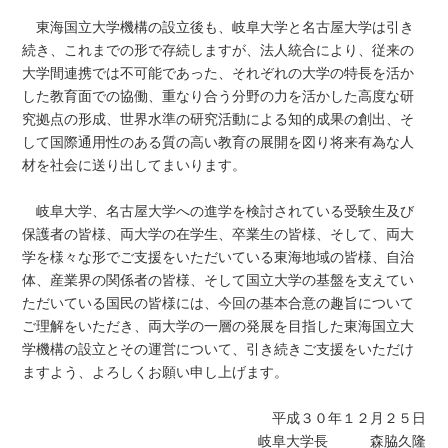
東海国立大学機構の設立後も、岐阜大学と名古屋大学は引き
続き、これまでの形で存続しますが、法人統合により、従来の
大学間連携では不可能であった、それぞれの大学の特長を活か
した教育面での協働、重なり合う分野の力を活かした高度な研
究拠点の形成、世界水準の研究活動による知的成果の創出、そ
して国際通用性のある質の高い教育の展開を図り将来有為な人
材を社会に送り出してまいります。
岐阜大学、名古屋大学への進学を検討されている受験生及び
保護者の皆様、両大学の在学生、卒業生の皆様、そして、両大
学を様々な形でご支援をいただいている東海地域の皆様、自治
体、産業界の関係者の皆様、そして国立大学の基盤を支えてい
ただいている国民の皆様には、今回の基本合意の趣旨について
ご理解をいただき、両大学の一層の発展を目指した東海国立大
学機構の設立とその運営について、引き続きご支援をいただけ
ますよう、よろしくお願い申し上げます。
平成３０年１２月２５日
岐阜大学長 森脇久隆