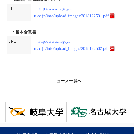
http://www.nagoya-
u.ac.jp/info/upload_images/2018122501.pdf
2.基本合意書
http://www.nagoya-
u.ac.jp/info/upload_images/2018122502.pdf
―――
ニュース一覧へ
―――