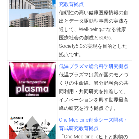
究教育拠点
信頼性の高い健康医療情報の創
出とデータ駆動型事業の実践を
通して、Well-beingになる健康
医療社会の創成とSDGs、
Society5.0の実現を目的とした
拠点です。
低温プラズマ総合科学研究拠点
低温プラズマは我が国のモノづ
くりの生命線。異分野融合の共
同利用・共同研究を推進して、
イノベーションを興す世界最高
峰の研究を行う拠点です。
One Medicine創薬シーズ開発・
育成研究教育拠点
「One Medicine（ヒトと動物の