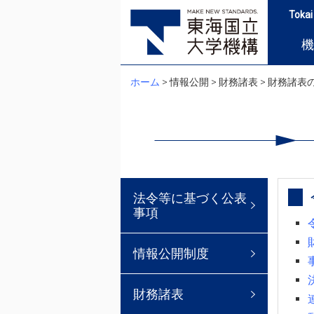
Tokai
機
ホーム
> 情報公開 > 財務諸表 > 財務諸
法令等に基づく公表
事項
情報公開制度
財務諸表