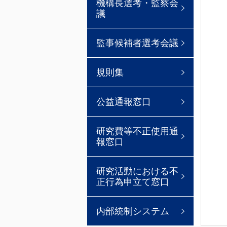
機構長選考・監察会
議
監事候補者選考会議
規則集
公益通報窓口
研究費等不正使用通
報窓口
研究活動における不
正行為申立て窓口
内部統制システム