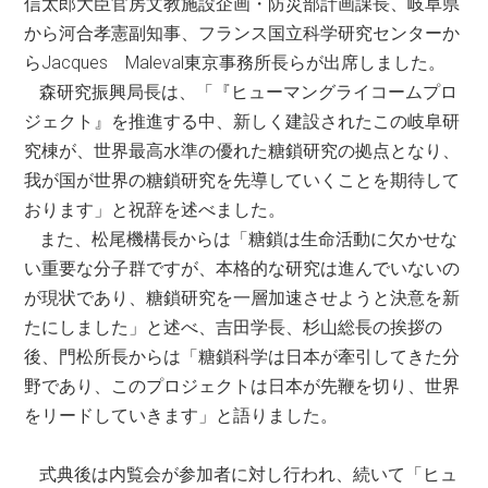
信太郎大臣官房文教施設企画・防災部計画課長、岐阜県
から河合孝憲副知事、フランス国立科学研究センターか
らJacques Maleval東京事務所長らが出席しました。
森研究振興局長は、「『ヒューマングライコームプロ
ジェクト』を推進する中、新しく建設されたこの岐阜研
究棟が、世界最高水準の優れた糖鎖研究の拠点となり、
我が国が世界の糖鎖研究を先導していくことを期待して
おります」と祝辞を述べました。
また、松尾機構長からは「糖鎖は生命活動に欠かせな
い重要な分子群ですが、本格的な研究は進んでいないの
が現状であり、糖鎖研究を一層加速させようと決意を新
たにしました」と述べ、吉田学長、杉山総長の挨拶の
後、門松所長からは「糖鎖科学は日本が牽引してきた分
野であり、このプロジェクトは日本が先鞭を切り、世界
をリードしていきます」と語りました。
式典後は内覧会が参加者に対し行われ、続いて「ヒュ